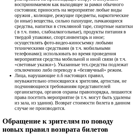
воспринимаемом как выходящее за рамки обычного
состояния; приносить на мероприятие любые виды
оружия , колющие, режущие предметы, наркотические
(и иные) вещества, сильно пахнущие, пачкающиеся
средства, напитки в стеклянной таре, спиртные напитки
( в т.ч. пиво, слабоалкогольные), продукты питания в
твердой упаковке, спорт.инвентарь и иное;
осуществлять фото-видео-киносъемку любыми
техническими средствами (в т.ч. мобильными
телефонами); использовать во время проведения
мероприятия средства мобильной и иной связи (в т.ч.
«световые указки»). Указанные тех.средства подлежат
отключению либо переводу в «беззвучный» режим.
Лица, нарушающие п.6 настоящих правил,
неуважительно относящиеся к зрителям, артистам, не
подчиняющиеся требованиям представителей
организатора, органов охраны правопорядка, лишаются
права посетить мероприятие (в т.ч. могут быть удалены
из зала, из здания). Возврат стоимости билета в данном
случае не производится.
Обращение к зрителям по поводу
новых правил возврата билетов