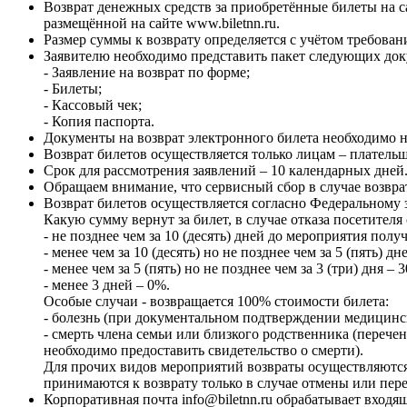
Возврат денежных средств за приобретённые билеты на с
размещённой на сайте www.biletnn.ru.
Размер суммы к возврату определяется с учётом требован
Заявителю необходимо представить пакет следующих док
- Заявление на возврат по форме;
- Билеты;
- Кассовый чек;
- Копия паспорта.
Документы на возврат электронного билета необходимо на
Возврат билетов осуществляется только лицам – плательщ
Срок для рассмотрения заявлений – 10 календарных дней
Обращаем внимание, что сервисный сбор в случае возвра
Возврат билетов осуществляется согласно Федеральному з
Какую сумму вернут за билет, в случае отказа посетител
- не позднее чем за 10 (десять) дней до мероприятия пол
- менее чем за 10 (десять) но не позднее чем за 5 (пять) д
- менее чем за 5 (пять) но не позднее чем за 3 (три) дня –
- менее 3 дней – 0%.
Особые случаи - возвращается 100% стоимости билета:
- болезнь (при документальном подтверждении медицинс
- смерть члена семьи или близкого родственника (переч
необходимо предоставить свидетельство о смерти).
Для прочих видов мероприятий возвраты осуществляются
принимаются к возврату только в случае отмены или пер
Корпоративная почта info@biletnn.ru обрабатывает входя