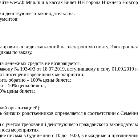
айте www.biletnn.ru и в кассах Билет НН города Нижнего Новгор
ий действующего законодательства.
ументов:
править в виде скан-копий на электронную почту. Электронная п
икам по заказу.
.
та денежных средств не возвращается.
акону № 193-ФЗ от 18.07.2019, вступившему в силу 01.09.2019 г
я от посещения зрелищных мероприятий:
учить обратно – 100% цены билета;
ней – 50% цены билета;
 30% цены билета;
кой организацией);
ень близких родственников определяется в соответствии с Семе
 с учётом требований действующего гражданского законодатель
еноса мероприятия.
щие письма в будние дни с 10 до 19.00, в выходные и праздничн