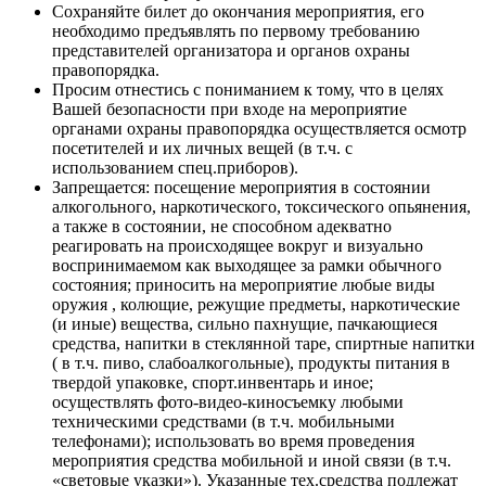
Сохраняйте билет до окончания мероприятия, его
необходимо предъявлять по первому требованию
представителей организатора и органов охраны
правопорядка.
Просим отнестись с пониманием к тому, что в целях
Вашей безопасности при входе на мероприятие
органами охраны правопорядка осуществляется осмотр
посетителей и их личных вещей (в т.ч. с
использованием спец.приборов).
Запрещается: посещение мероприятия в состоянии
алкогольного, наркотического, токсического опьянения,
а также в состоянии, не способном адекватно
реагировать на происходящее вокруг и визуально
воспринимаемом как выходящее за рамки обычного
состояния; приносить на мероприятие любые виды
оружия , колющие, режущие предметы, наркотические
(и иные) вещества, сильно пахнущие, пачкающиеся
средства, напитки в стеклянной таре, спиртные напитки
( в т.ч. пиво, слабоалкогольные), продукты питания в
твердой упаковке, спорт.инвентарь и иное;
осуществлять фото-видео-киносъемку любыми
техническими средствами (в т.ч. мобильными
телефонами); использовать во время проведения
мероприятия средства мобильной и иной связи (в т.ч.
«световые указки»). Указанные тех.средства подлежат