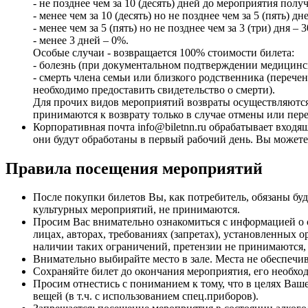
- не позднее чем за 10 (десять) дней до мероприятия пол
- менее чем за 10 (десять) но не позднее чем за 5 (пять) д
- менее чем за 5 (пять) но не позднее чем за 3 (три) дня –
- менее 3 дней – 0%.
Особые случаи - возвращается 100% стоимости билета:
- болезнь (при документальном подтверждении медицинс
- смерть члена семьи или близкого родственника (переч
необходимо предоставить свидетельство о смерти).
Для прочих видов мероприятий возвраты осуществляются
принимаются к возврату только в случае отмены или пер
Корпоративная почта info@biletnn.ru обрабатывает входя
они будут обработаны в первый рабочий день. Вы можете о
Правила посещения мероприятий
После покупки билетов Вы, как потребитель, обязаны бу
культурных мероприятий, не принимаются.
Просим Вас внимательно ознакомиться с информацией о сп
лицах, авторах, требованиях (запретах), установленных 
наличии таких ограничений, претензии не принимаются, 
Внимательно выбирайте место в зале. Места не обеспеч
Сохраняйте билет до окончания мероприятия, его необхо
Просим отнестись с пониманием к тому, что в целях Ваш
вещей (в т.ч. с использованием спец.приборов).