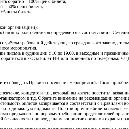
учить обратно – 100% цены билета;
ней – 50% цены билета;
 30% цены билета;
кой организацией);
ень близких родственников определяется в соответствии с Семе
 с учётом требований действующего гражданского законодатель
еноса мероприятия.
щие письма в будние дни с 10 до 19.00, в выходные и праздничн
братиться в кассы Билет НН или позвонить по телефонам: +7 (83
дете соблюдать Правила посещения мероприятий. После приобре
ектакле, концерте и т.п., который вы хотите посетить; названи
организатором и т.д. Обратите внимание на рекомендации орган
стоимость билетов возвращается в соответствии с Правилами во
ивают одинаковую видимость. По этой причине билеты имеют раз
димо предъявлять по первому требованию представителей органи
ей безопасности при входе на мероприятие органами охраны пра