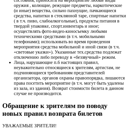
состояния; приносить на мероприятие любые виды
оружия , колющие, режущие предметы, наркотические
(и иные) вещества, сильно пахнущие, пачкающиеся
средства, напитки в стеклянной таре, спиртные напитки
( в т.ч. пиво, слабоалкогольные), продукты питания в
твердой упаковке, спорт.инвентарь и иное;
осуществлять фото-видео-киносъемку любыми
техническими средствами (в т.ч. мобильными
телефонами); использовать во время проведения
мероприятия средства мобильной и иной связи (в т.ч.
«световые указки»). Указанные тех.средства подлежат
отключению либо переводу в «беззвучный» режим.
Лица, нарушающие п.6 настоящих правил,
неуважительно относящиеся к зрителям, артистам, не
подчиняющиеся требованиям представителей
организатора, органов охраны правопорядка, лишаются
права посетить мероприятие (в т.ч. могут быть удалены
из зала, из здания). Возврат стоимости билета в данном
случае не производится.
Обращение к зрителям по поводу
новых правил возврата билетов
УВАЖАЕМЫЕ ЗРИТЕЛИ!