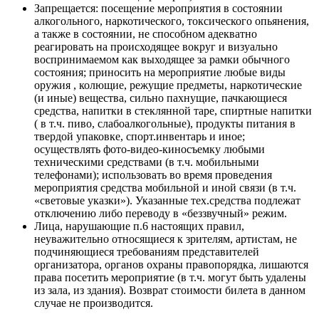
Запрещается: посещение мероприятия в состоянии
алкогольного, наркотического, токсического опьянения,
а также в состоянии, не способном адекватно
реагировать на происходящее вокруг и визуально
воспринимаемом как выходящее за рамки обычного
состояния; приносить на мероприятие любые виды
оружия , колющие, режущие предметы, наркотические
(и иные) вещества, сильно пахнущие, пачкающиеся
средства, напитки в стеклянной таре, спиртные напитки
( в т.ч. пиво, слабоалкогольные), продукты питания в
твердой упаковке, спорт.инвентарь и иное;
осуществлять фото-видео-киносъемку любыми
техническими средствами (в т.ч. мобильными
телефонами); использовать во время проведения
мероприятия средства мобильной и иной связи (в т.ч.
«световые указки»). Указанные тех.средства подлежат
отключению либо переводу в «беззвучный» режим.
Лица, нарушающие п.6 настоящих правил,
неуважительно относящиеся к зрителям, артистам, не
подчиняющиеся требованиям представителей
организатора, органов охраны правопорядка, лишаются
права посетить мероприятие (в т.ч. могут быть удалены
из зала, из здания). Возврат стоимости билета в данном
случае не производится.