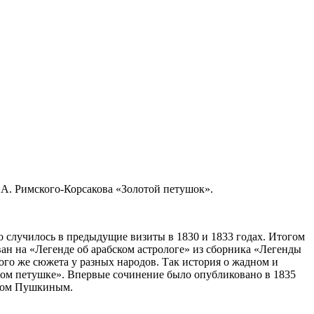
Н.А. Римского-Корсакова «Золотой петушок».
то случилось в предыдущие визиты в 1830 и 1833 годах. Итогом
ан на «Легенде об арабском астрологе» из сборника «Легенды
ого же сюжета у разных народов. Так история о жадном и
отом петушке». Впервые сочинение было опубликовано в 1835
дром Пушкиным.