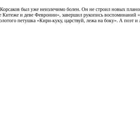
орсаков был уже неизлечимо болен. Он не строил новых планов
е Китеже и деве Февронии», завершил рукопись воспоминаний «
олотого петушка «Кири-куку, царствуй, лежа на боку». А поэт 