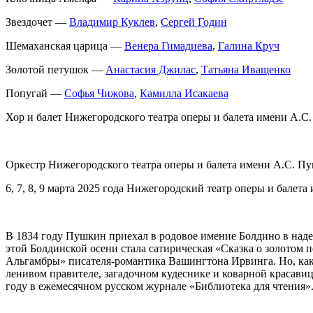
Звездочет —
Владимир Куклев
,
Сергей Годин
Шемаханская царица —
Венера Гимадиева
,
Галина Круч
Золотой петушок —
Анастасия Джилас
,
Татьяна Иващенко
Попугай —
Софья Чижова
,
Камилла Исакаева
Хор и балет Нижегородского театра оперы и балета имени А.С
Оркестр Нижегородского театра оперы и балета имени А.С. П
6, 7, 8, 9 марта 2025 года Нижегородский театр оперы и бале
В 1834 году Пушкин приехал в родовое имение Болдино в надеж
этой Болдинской осени стала сатирическая «Сказка о золотом
Альгамбры» писателя-романтика Вашингтона Ирвинга. Но, как и
ленивом правителе, загадочном кудеснике и коварной красави
году в ежемесячном русском журнале «Библиотека для чтения