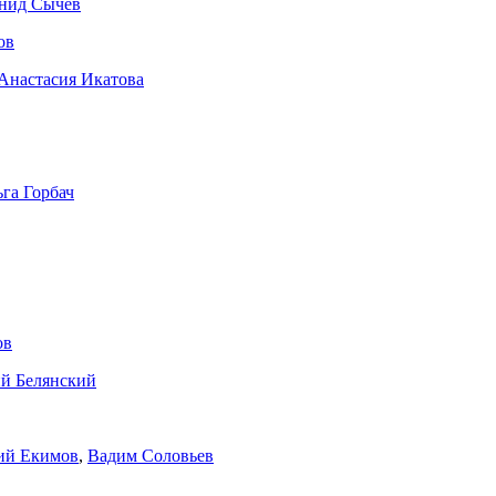
нид Сычев
ов
Анастасия Икатова
га Горбач
ов
й Белянский
ий Екимов
,
Вадим Соловьев