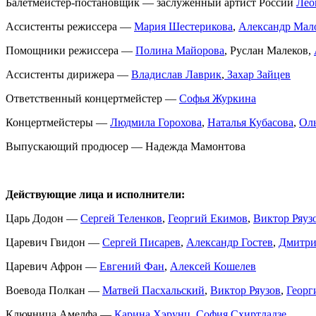
Балетмейстер-постановщик — заслуженный артист России
Лео
Ассистенты режиссера —
Мария Шестерикова
,
Александр Мал
Помощники режиссера —
Полина Майорова
, Руслан Малеков,
Ассистенты дирижера —
Владислав Лаврик
,
Захар Зайцев
Ответственный концертмейстер —
Софья Журкина
Концертмейстеры —
Людмила Горохова
,
Наталья Кубасова
,
Оль
Выпускающий продюсер — Надежда Мамонтова
Действующие лица и исполнители:
Царь Додон —
Сергей Теленков
,
Георгий Екимов
,
Виктор Ряуз
Царевич Гвидон —
Сергей Писарев
,
Александр Гостев
,
Дмитри
Царевич Афрон —
Евгений Фан
,
Алексей Кошелев
Воевода Полкан —
Матвей Пасхальский
,
Виктор Ряузов
,
Георг
Ключница Амелфа —
Карина Хэрунц
,
София Схиртладзе