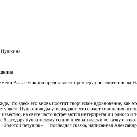
. Пушкина
ушкина
та имени А.С. Пушкина представляет премьеру последней оперы 
де, что здесь его вновь посетит творческое вдохновение, как э
 петушке». Пушкиноведы утверждают, что сюжет сочинения основ
звестно, на свете часто встречаются интерпретации одного и т
це благодаря пушкинскому гению превратилась в «Сказку о зол
». «Золотой петушок» — последняя сказка, написанная Алексан